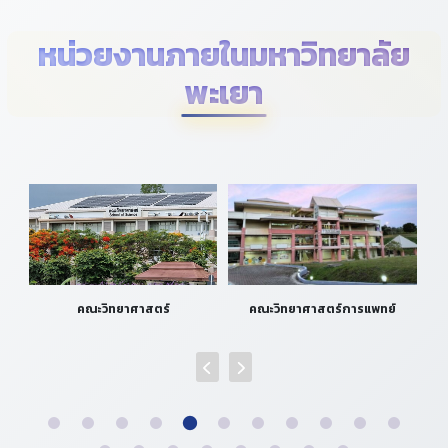
โรงเรียนมัธยมศึกษาชั้นนำของไทย และ มูลนิธิ
Education Exchange Foundation
หน่วยงานภายในมหาวิทยาลัย
พะเยา
คณะวิทยาศาสตร์การแพทย์
คณะวิศวกรรมศาสตร์