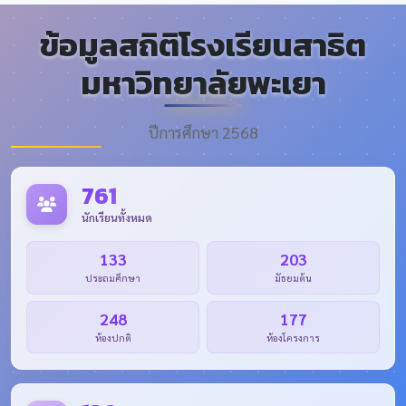
พระบาท
สมเด็จ
ข้อมูลสถิติโรงเรียนสาธิต
พระเจ้าอยู่หั
ว รัชกาลที่
มหาวิทยาลัยพะเยา
10
ปีการศึกษา 2568
761
นักเรียนทั้งหมด
133
203
ประถมศึกษา
มัธยมต้น
248
177
ห้องปกติ
ห้องโครงการ