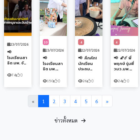
ดาราศาสต
อนาคตที่
ร์
เหนือกว่า
10
4
4
23/07/2026
23/07/2026
22/07/2026
22/07/2026
โรงเรียนสา
คึกคัก!
🌠☄️ พี่
ธิต มพ. จัด
โรงเรียนสา
นักเรียน
พฤกษ์ รุ่นพี่
กิจกรรม
ธิต มพ.
ประถม
วมว.มพ.
ถวายเทียน
รวมพลัง
ศึกษา
ถ่ายทอด
0
74
พันนาสา
แห่งความ
จัดการ
ความรู้
0
0
0
150
26
24
มัคคี
จงรักภักดี
เรียนรู้ผ่าน
โอลิมปิก
สืบสาน
สืบสาน
กิจกรรม
วิชาการ
พระพุทธ
คุณค่าของ
"Market
ดาราศาสต
ศาสนา
«
1
2
3
4
5
6
»
ชาติ ผ่าน
Day" ฝึก
ร์สู่รุ่นน้อง
เนื่องในวัน
พิธีสำคัญ
ทักษะตลาด
💜🧡
อาสาฬหบู
เนื่องในวัน
ยอดนัก
ชาและวัน
สำคัญของ
ขายตัวจิ๋ว
ข่าวทั้งหมด
เข้าพรรษา
ชาติไทย
และ
เฉลิมพระเกี
ยรติ