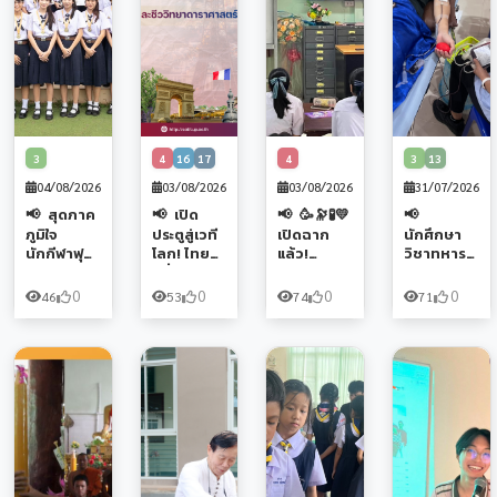
รุ่นใหม่
โทรคมนาค
นวัตกรรม
ทางนักวิจัย
มผ่าน
รุ่นใหม่
รุ่นใหม่
โครงการ
ระดับ
ประเทศ
3
4
16
17
4
3
13
04/08/2026
03/08/2026
03/08/2026
31/07/2026
สุดภาค
เปิด
🥳🔭🧪💛
ภูมิใจ
ประตูสู่เวที
เปิดฉาก
นักศึกษา
นักกีฬาฟุต
โลก! ไทย–
แล้ว!
วิชาทหาร
ซอล สาธิต
ฝรั่งเศส
แนะแนว
จิตอาสา
มพ. คว้า
รองฯ
สัญจร
โรงเรียนสา
0
0
0
0
46
53
74
71
รางวัล
กิจการ
โครงการ
ธิต มพ.
ระดับ
นักเรียน
วมว.-มพ.
ร่วมบริจาค
จังหวัด ใน
ร่วมผนึก
รอบ
โลหิต “เติม
การแข่งขัน
กำลังยก
ปฐมฤกษ์
โลหิตเพื่อ
กีฬาฟุต
ระดับการ
ลงพื้นที่
ชาติ 10
ซอลชิงชนะ
ศึกษาและ
จังหวัด
ล้าน ซีซี”
เลิศจังหวัด
นวัตกรรม
พิษณุโลก
ถวายเป็น
พะเยา
สู่การวิจัย
ชวน
พระราช
ประจำปี
พืชอวกาศ
เยาวชน
กุศล
2569
และ
สายวิทย์
ชีววิทยา
ก้าวสู่