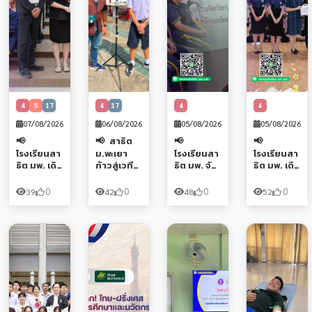
4
5
17
4
17
4
4
07/08/2026
06/08/2026
05/08/2026
05/08/2026
สาธิต
โรงเรียนสา
ม.พะเยา
โรงเรียนสา
โรงเรียนสา
ธิต มพ. เดิน
ก้าวสู่เวที
ธิต มพ. จัด
ธิต มพ. เดิน
หน้าสู่เมือง
โลก! เข้า
กิจกรรม
หน้าสู่เมือง
ท่าแห่งทิศ
ร่วมอบรม
แนะแนว
ท่าแห่งทิศ
0
0
0
0
39
42
48
52
เหนือ เข้า
โครงการ
โครงการ
เหนือ เข้า
แนะแนว
ส่งเสริม
วมว. มพ. ปี
แนะแนว
โรงเรียน
การเรียนรู้
การศึกษา
โรงเรียน
อุตรดิตถ์
ทางด้าน
2570 ให้แก่
อุตรดิตถ์
จ.อุตรดิตถ์
โทรคมนาค
นักเรียน
ดรุณี จ.อุต
จุดประกาย
มใน
ม.3 เปิด
รดิจถ์ จุด
เยาวชน
โรงเรียนทั่ว
เส้นทางสู่
ประกาย
สายวิทย์–
ประเทศ รุ่น
การเป็นนัก
เยาวชน
คณิต สู่เส้น
ที่ 6 เสริม
วิทยาศาสต
สายวิทย์–
ทางนักวิจัย
ศักยภาพ
ร์และนัก
คณิต สู่เส้น